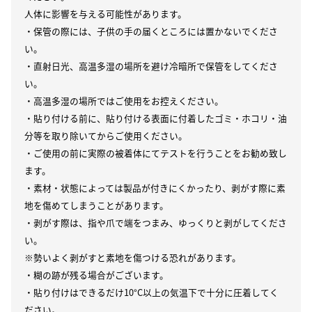
人体に影響を与える可能性があります。
・保管の際には、子供の手の届くところには置かないでくださ
い。
・直射日光、高温多湿の場所を避け冷暗所で保管をしてくださ
い。
・高温多湿の場所ではご使用をお控えください。
・貼り付ける前に、貼り付ける表面に付着したゴミ・ホコリ・油
分等を取り除いてからご使用ください。
・ご使用の前に実際の被着体にてテストを行うことをお勧め致し
ます。
・素材・状態によっては製品が付きにくかったり、剥がす際に素
地を傷めてしまうことがあります。
・剥がす際は、指や爪で端をつまみ、ゆっくりと剥がしてくださ
い。
※勢いよく剥がすと素地を傷つける恐れがあります。
・糊の跡が残る場合がございます。
・貼り付けはできるだけ10°C以上の気温下で十分に圧着してく
ださい。