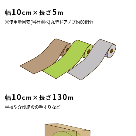
10
5
幅
cm×長さ
m
※使用量目安(当社調べ)丸型ドアノブ約60個分
10
130
幅
cm×長さ
m
学校や介護施設の手すりなど