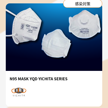
感染対策
N95 MASK YQD YICHITA SERIES